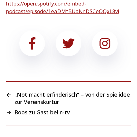
https://open.spotify.com/embed-
podcast/episode/1eaDMtBUaNnDSCeOQxL8vi
←
„Not macht erfinderisch“ – von der Spielidee
zur Vereinskurtur
→
Boos zu Gast bei n-tv