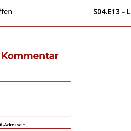
ffen
S04.E13 – 
n Kommentar
il-Adresse
*