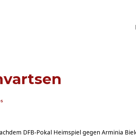
MS
nvartsen
os
achdem DFB-Pokal Heimspiel gegen Arminia Bielefe